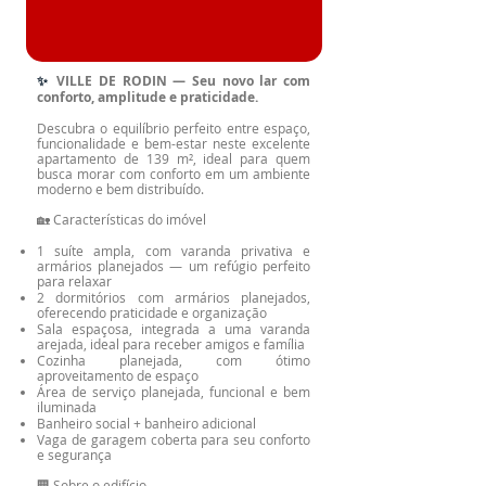
✨
VILLE DE RODIN — Seu novo lar com
conforto, amplitude e praticidade.
Descubra o equilíbrio perfeito entre espaço,
funcionalidade e bem-estar neste excelente
apartamento de 139 m², ideal para quem
busca morar com conforto em um ambiente
moderno e bem distribuído.
🏡 Características do imóvel
1 suíte ampla, com varanda privativa e
armários planejados — um refúgio perfeito
para relaxar
2 dormitórios com armários planejados,
oferecendo praticidade e organização
Sala espaçosa, integrada a uma varanda
arejada, ideal para receber amigos e família
Cozinha planejada, com ótimo
aproveitamento de espaço
Área de serviço planejada, funcional e bem
iluminada
Banheiro social + banheiro adicional
Vaga de garagem coberta para seu conforto
e segurança
🏢 Sobre o edifício