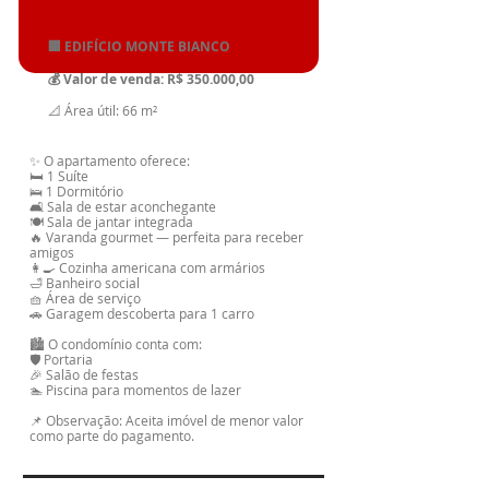
🏢 EDIFÍCIO MONTE BIANCO
💰 Valor de venda: R$ 350.000,00
📐 Área útil: 66 m²
✨ O apartamento oferece:
🛏️ 1 Suíte
🛌 1 Dormitório
🛋️ Sala de estar aconchegante
🍽️ Sala de jantar integrada
🔥 Varanda gourmet — perfeita para receber
amigos
👩‍🍳 Cozinha americana com armários
🛁 Banheiro social
🧺 Área de serviço
🚗 Garagem descoberta para 1 carro
🏙️ O condomínio conta com:
🛡️ Portaria
🎉 Salão de festas
🏊 Piscina para momentos de lazer
📌 Observação: Aceita imóvel de menor valor
como parte do pagamento.