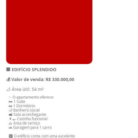
🏢 EDIFÍCIO SPLENDIDO
💰 Valor de venda: R$ 330.000,00
📐 Área útil: 54 m²
✨ O apartamento oferece:
🛏️ 1 Suíte
🛌 1 Dormitório
🛁 Banheiro social
🛋️ Sala aconchegante
👩‍🍳 Cozinha funcional
🧺 Área de serviço
🚗 Garagem para 1 carro
🏙️ O edifício conta com uma excelente