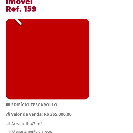
​Imóvel
​Ref. 159
🏢 EDIFÍCIO TESCAROLLO
💰 Valor de venda: R$ 365.000,00
📐 Área útil: 47 m²
✨ O apartamento oferece: