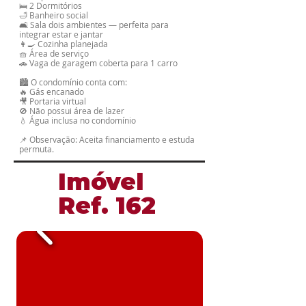
🛌 2 Dormitórios
🛁 Banheiro social
🛋️ Sala dois ambientes — perfeita para
integrar estar e jantar
👩‍🍳 Cozinha planejada
🧺 Área de serviço
🚗 Vaga de garagem coberta para 1 carro
🏙️ O condomínio conta com:
🔥 Gás encanado
🎥 Portaria virtual
🚫 Não possui área de lazer
💧 Água inclusa no condomínio
📌 Observação: Aceita financiamento e estuda
permuta.
​Imóvel
​Ref. 162