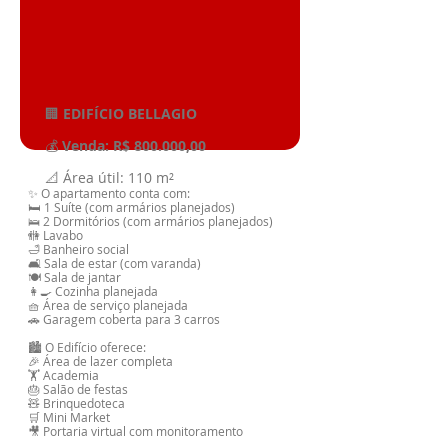
🏢
EDIFÍCIO BELLAGIO
💰
Venda: R$ 800.000,00
📐 Área útil: 110 m²
✨ O apartamento conta com:
🛏️ 1 Suíte (com armários planejados)
🛌 2 Dormitórios (com armários planejados)
🚻 Lavabo
🛁 Banheiro social
🛋️ Sala de estar (com varanda)
🍽️ Sala de jantar
👩‍🍳 Cozinha planejada
🧺 Área de serviço planejada
🚗 Garagem coberta para 3 carros
🏙️ O Edifício oferece:
🎉 Área de lazer completa
🏋️ Academia
🎂 Salão de festas
🧸 Brinquedoteca
🛒 Mini Market
🎥 Portaria virtual com monitoramento