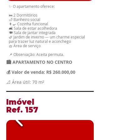
✨ O apartamento oferece:
🛌 2 Dormitórios
🛁 Banheiro social
👩‍🍳 Cozinha funcional
🛋️ Sala de estar acolhedora
🍽️ Sala de jantar integrada
🌿 Jardim de inverno — um charme especial
para trazer luz natural e aconchego
🧺 Área de serviço
📌 Observação: Aceita permuta.
🏙️ APARTAMENTO NO CENTRO
💰 Valor de venda: R$ 260.000,00
📐 Área útil: 70 m²
​Imóvel
​Ref. 157