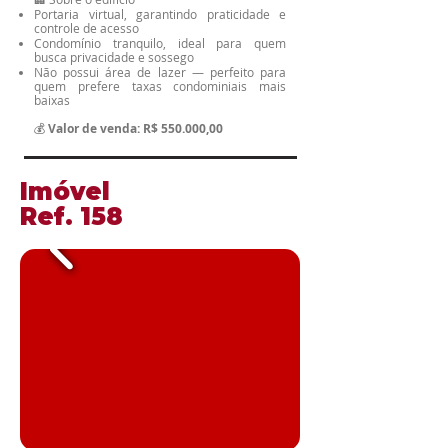
Portaria virtual, garantindo praticidade e
controle de acesso
Condomínio tranquilo, ideal para quem
busca privacidade e sossego
Não possui área de lazer — perfeito para
quem prefere taxas condominiais mais
baixas
💰
Valor de venda: R$ 550.000,00
​Imóvel
​Ref. 158