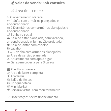
💰 Valor de venda: Sob consulta
📐 Área útil: 110 m²
✨ O apartamento oferece:
🛏️ 1 Suíte com armários planejados e
ar‑condicionado
🛌 2 Dormitórios com armários planejados e
ar‑condicionado
🛁 Banheiro social
🛋️ Sala de estar planejada, com varanda,
ar‑condicionado e iluminação projetada
🍽️ Sala de jantar com espelho
🚻 Lavabo
👩‍🍳 Cozinha com armários planejados
🧺 Área de serviço planejada
🔥 Aquecimento com apoio a gás
🚗 Garagem coberta para 3 carros
🏙️ O edifício oferece:
🎉 Área de lazer completa
🏋️ Academia
🎂 Salão de festas
🧸 Brinquedoteca
🛒 Mini Market
🎥 Portaria virtual com monitoramento
📌 Observação: Aceita financiamento.