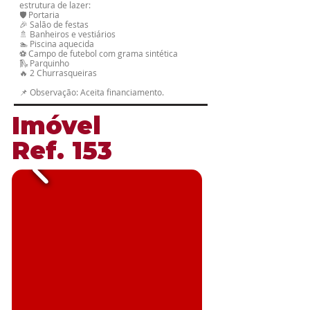
estrutura de lazer:
🛡️ Portaria
🎉 Salão de festas
🚿 Banheiros e vestiários
🏊 Piscina aquecida
⚽ Campo de futebol com grama sintética
🛝 Parquinho
🔥 2 Churrasqueiras
📌 Observação: Aceita financiamento.
​Imóvel
​Ref. 153