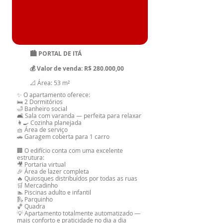
🏙️ PORTAL DE ITÁ
💰 Valor de venda: R$ 280.000,00
📐 Área: 53 m²
✨ O apartamento oferece:
🛌 2 Dormitórios
🛁 Banheiro social
🛋️ Sala com varanda — perfeita para relaxar
👩‍🍳 Cozinha planejada
🧺 Área de serviço
🚗 Garagem coberta para 1 carro
🏢 O edifício conta com uma excelente
estrutura:
🎥 Portaria virtual
🎉 Área de lazer completa
🔥 Quiosques distribuídos por todas as ruas
🛒 Mercadinho
🏊 Piscinas adulto e infantil
🛝 Parquinho
🏀 Quadra
💡 Apartamento totalmente automatizado —
mais conforto e praticidade no dia a dia