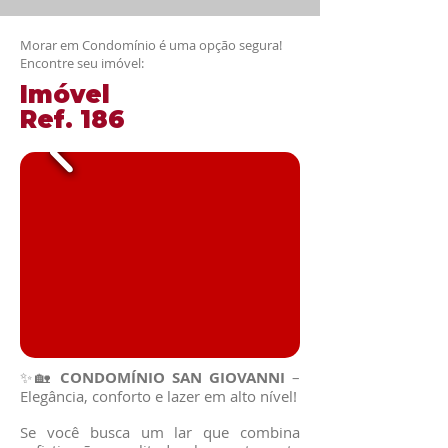
Morar em Condomínio é uma opção segura!
Encontre seu imóvel:
​Imóvel
​Ref. 186
✨🏡
CONDOMÍNIO SAN GIOVANNI
–
Elegância, conforto e lazer em alto nível!
Se você busca um lar que combina