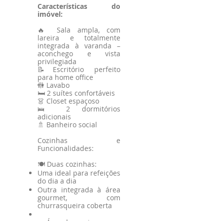
Características do
imóvel:
🔥 Sala ampla, com
lareira e totalmente
integrada à varanda –
aconchego e vista
privilegiada
📝
Escritório perfeito
para home office
🚻 Lavabo
🛏️ 2 suítes confortáveis
👗 Closet espaçoso
🛌 2 dormitórios
adicionais
🚿 Banheiro social
Cozinhas e
Funcionalidades:
🍽️ Duas cozinhas:
Uma ideal para refeições
do dia a dia
Outra integrada à área
gourmet, com
churrasqueira coberta