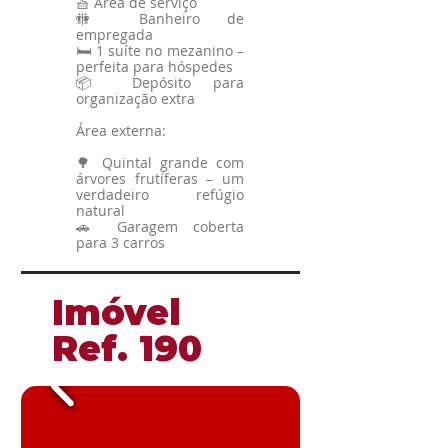
🧺 Área de serviço
🚻 Banheiro de
empregada
🛏️ 1 suíte no mezanino –
perfeita para hóspedes
📦 Depósito para
organização extra
Área externa:
🌳 Quintal grande com
árvores frutíferas – um
verdadeiro refúgio
natural
🚗 Garagem coberta
para 3 carros
​Imóvel
​Ref. 190