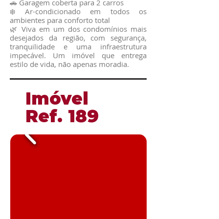
🚗 Garagem coberta para 2 carros
❄️ Ar-condicionado em todos os
ambientes para conforto total
🌿 Viva em um dos condomínios mais
desejados da região, com segurança,
tranquilidade e uma infraestrutura
impecável. Um imóvel que entrega
estilo de vida, não apenas moradia.
​Imóvel
​Ref. 189