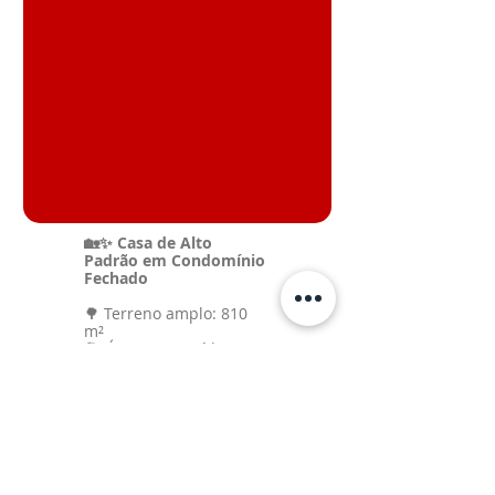
🏡✨ Casa de Alto
Padrão em Condomínio
Fechado
🌳 Terreno amplo: 810
m²
🏗️ Área construída: 520
m²
🔑 Locação (pacote): R$
13.000,00
🌟
Conforto, lazer e
sofisticação em um só lugar!