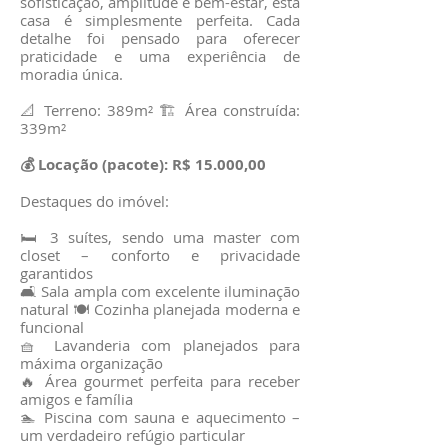
sofisticação, amplitude e bem-estar, esta
casa é simplesmente perfeita. Cada
detalhe foi pensado para oferecer
praticidade e uma experiência de
moradia única.
📐 Terreno: 389m² 🏗️ Área construída:
339m²
💰 Locação (pacote): R$ 15.000,00
Destaques do imóvel:
🛏️ 3 suítes, sendo uma master com
closet – conforto e privacidade
garantidos
🛋️ Sala ampla com excelente iluminação
natural 🍽️ Cozinha planejada moderna e
funcional
🧺 Lavanderia com planejados para
máxima organização
🔥 Área gourmet perfeita para receber
amigos e família
🏊 Piscina com sauna e aquecimento –
um verdadeiro refúgio particular